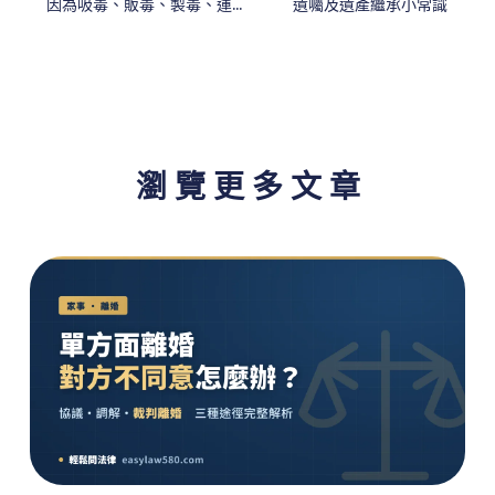
因為吸毒、販毒、製毒、運毒被抓時，該怎麼辦？
遺囑及遺產繼承小常識
瀏 覽 更 多 文 章