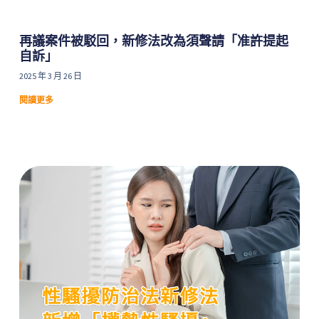
再議案件被駁回，新修法改為須聲請「准許提起
自訴」
2025 年 3 月 26 日
閱讀更多