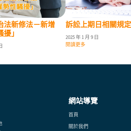
治法新修法－新增
訴訟上期日相關規
騷擾」
2025 年 1 月 9 日
閱讀更多
 日
網站導覽
首頁
地
關於我們
、