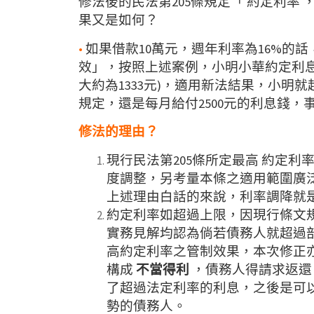
修法後的民法第205條規定「 約定利
果又是如何？
•
如果借款10萬元，週年利率為16%的
效」，按照上述案例，小明小華約定利息為
大約為1333元)，適用新法結果，小明
規定，還是每月給付2500元的利息錢
修法的理由？
現行民法第205條所定最高 約定利
度調整，另考量本條之適用範圍廣泛
上述理由白話的來說，利率調降就
約定利率如超過上限，因現行條文
實務見解均認為倘若債務人就超過
高約定利率之管制效果，本次修正亦
構成
不當得利
，債務人得請求返還
了超過法定利率的利息，之後是可
勢的債務人。