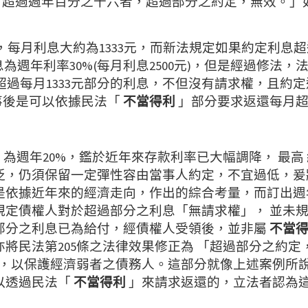
率 ，超過週年百分之十六者，超過部分之約定，無效。」
話，每月利息大約為1333元，而新法規定如果約定利息
週年利率30%(每月利息2500元)，但是經過修法，
就超過每月1333元部分的利息，不但沒有請求權，且
，事後是可以依據民法「
不當得利
」部分要求返還每月超過
率 為週年20%，鑑於近年來存款利率已大幅調降， 最
，仍須保留一定彈性容由當事人約定，不宜過低，爰將最
是依據近年來的經濟走向，作出的綜合考量，而訂出週年
規定債權人對於超過部分之利息「無請求權」， 並未
部分之利息已為給付，經債權人受領後，並非屬
不當
將民法第205條之法律效果修正為 「超過部分之約
，以保護經濟弱者之債務人。這部分就像上述案例所
以透過民法「
不當得利
」來請求返還的，立法者認為