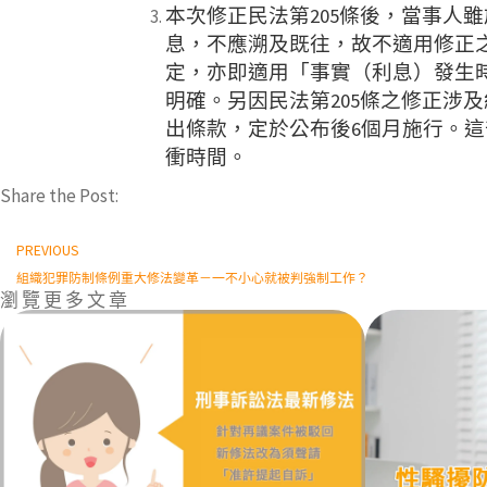
本次修正民法第205條後，當事人
息，不應溯及既往，故不適用修正之
定，亦即適用「事實（利息）發生
明確。另因民法第205條之修正涉
出條款，定於公布後6個月施行。
衝時間。
Share the Post:
PREVIOUS
組織犯罪防制條例重大修法變革－一不小心就被判強制工作？
瀏 覽 更 多 文 章