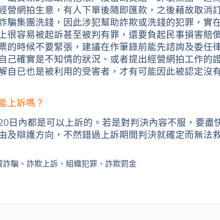
經營網拍生意，有人下單後隨即匯款，之後藉故取消
詐騙集團洗錢，因此涉犯幫助詐欺或洗錢的犯罪，實
上很容易被起訴甚至被判有罪，還要負起民事損害賠
票的時候不要緊張，建議在作筆錄前能先諮詢及委任
自己確實是不知情的狀況、或者提出經營網拍工作的
解自已也是被利用的受害者，才有可能因此被認定沒
能上訴嗎？
20日內都是可以上訴的。若是對判決內容不服，要盡快
由及辯護方向，不然錯過上訴期間判決就確定而無法救
刑、投資詐騙、詐欺上訴、組織犯罪、詐欺罰金