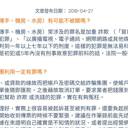
文章發布日期：
2019-04-27
簿手、機房、水房）有可能不被關嗎 ?
簿手、機房、水房）常涉及的罪名是加重
詐欺
（「冒
犯罪」、「以廣播電視、電子通訊、網際網路或其他
判到一年以上七年以下的刑度，這樣的犯罪是無法易
是初犯或5年內沒有刑事故意犯罪前科的話，法院一般
團利用一定有罪嗎 ?
、或貸款的緣故而把帳戶及密碼交給詐騙集團，使帳
單後隨即匯款，之後藉故取消訂單，要求業者把錢匯
犯幫助
詐欺
或洗錢的犯罪，實在有夠冤枉。
理好，實務上很容易被起訴甚至被判有罪，還要負起
開始收到傳票的時候不要緊張，建議在作筆錄前能先
據在來證明自己確實是不知情的狀況、或者提出經營