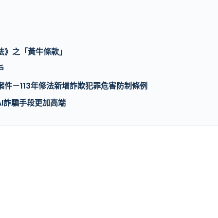
法》之「黃牛條款」
戶
案件－113年修法新增詐欺犯罪危害防制條例
AI詐騙手段更加高端