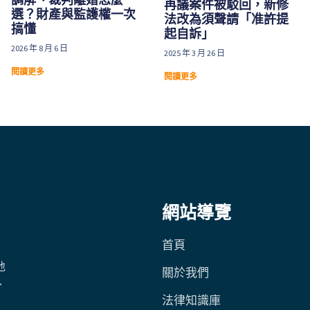
再議案件被駁回，新修
選？財產與監護權一次
法改為須聲請「准許提
搞懂
起自訴」
2026 年 8 月 6 日
2025 年 3 月 26 日
閱讀更多
閱讀更多
網站導覽
首頁
地
關於我們
、
法律知識庫