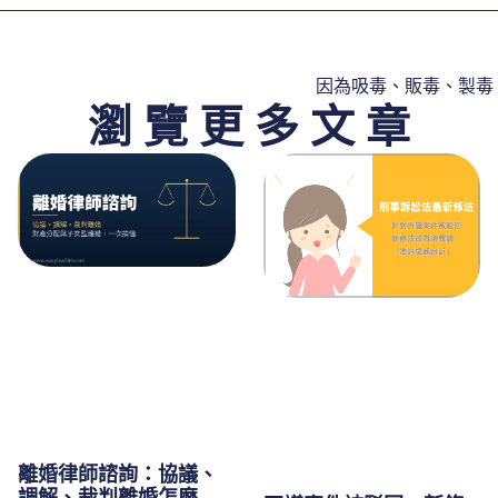
因為吸毒、販毒、製毒
瀏 覽 更 多 文 章
離婚律師諮詢：協議、
調解、裁判離婚怎麼