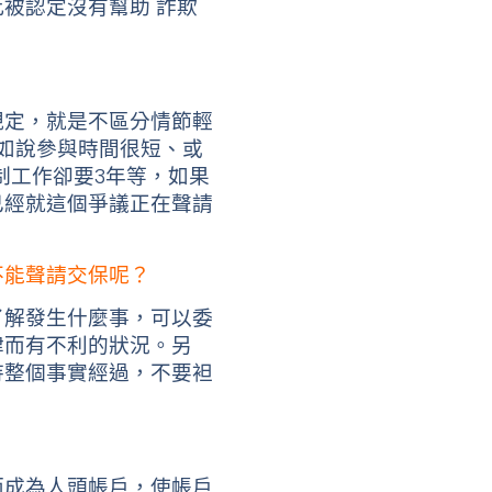
此被認定沒有幫助
詐欺
規定，就是不區分情節輕
如說參與時間很短、或
制工作卻要3年等，如果
已經就這個爭議正在聲請
不能聲請交保呢？
了解發生什麼事，可以委
律而有不利的狀況。另
待整個事實經過，不要袒
而成為人頭帳戶，使帳戶