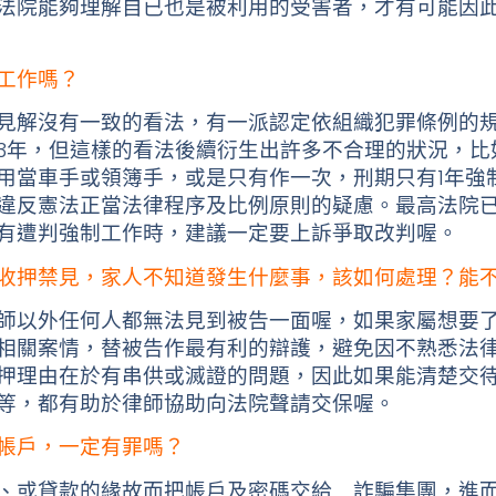
法院能夠理解自已也是被利用的受害者，才有可能因
工作嗎？
見解沒有一致的看法，有一派認定依組織犯罪條例的
3年，但這樣的看法後續衍生出許多不合理的狀況，比
用當車手或領簿手，或是只有作一次，刑期只有1年強
違反憲法正當法律程序及比例原則的疑慮。最高法院
有遭判強制工作時，建議一定要上訴爭取改判喔。
收押禁見，家人不知道發生什麼事，該如何處理？能
師以外任何人都無法見到被告一面喔，如果家屬想要
相關案情，替被告作最有利的辯護，避免因不熟悉法
押理由在於有串供或滅證的問題，因此如果能清楚交
等，都有助於律師協助向法院聲請交保喔。
帳戶，一定有罪嗎？
、或貸款的緣故而把帳戶及密碼交給 詐騙集團，進