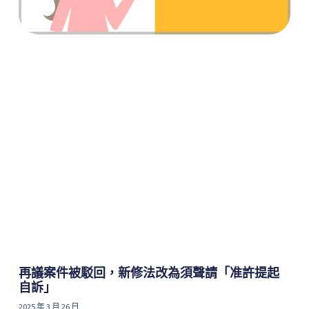
再議案件被駁回，新修法改為須聲請「准許提起
自訴」
2025 年 3 月 26 日