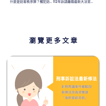
什麼是妨害秩序罪？觸犯妨害秩序罪有可能去關嗎？妨害秩序罪可以和解嗎？
112年訴請離婚最新大法官解釋－有過錯之一方也可以訴請離婚
瀏 覽 更 多 文 章