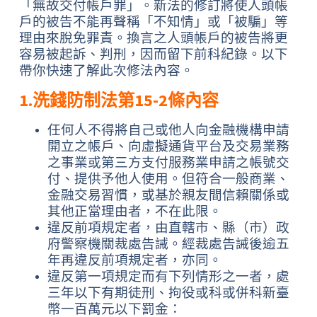
「無故交付帳戶罪」。新法的修訂將使人頭帳
戶的被告不能再聲稱「不知情」或「被騙」等
理由來脫免罪責。換言之人頭帳戶的被告將更
容易被起訴、判刑，因而留下前科紀錄。以下
帶你快速了解此次修法內容。
1.洗錢防制法第15-2條內容
任何人不得將自己或他人向金融機構申請
開立之帳戶、向虛擬通貨平台及交易業務
之事業或第三方支付服務業申請之帳號交
付、提供予他人使用。但符合一般商業、
金融交易習慣，或基於親友間信賴關係或
其他正當理由者，不在此限。
違反前項規定者，由直轄市、縣（市）政
府警察機關裁處告誡。經裁處告誡後逾五
年再違反前項規定者，亦同。
違反第一項規定而有下列情形之一者，處
三年以下有期徒刑、拘役或科或併科新臺
幣一百萬元以下罰金：