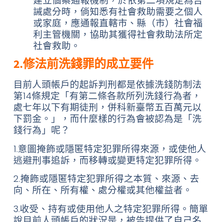
建立個案通報機制，於依第二項規定為告
誡處分時，倘知悉有社會救助需要之個人
或家庭，應通報直轄市、縣（市）社會福
利主管機關，協助其獲得社會救助法所定
社會救助。
2.修法前洗錢罪的成立要件
目前人頭帳戶的起訴判刑都是依據洗錢防制法
第14條規定「有第二條各款所列洗錢行為者，
處七年以下有期徒刑，併科新臺幣五百萬元以
下罰金。」，而什麼樣的行為會被認為是「洗
錢行為」呢？
1.意圖掩飾或隱匿特定犯罪所得來源，或使他人
逃避刑事追訴，而移轉或變更特定犯罪所得。
2.掩飾或隱匿特定犯罪所得之本質、來源、去
向、所在、所有權、處分權或其他權益者。
3.收受、持有或使用他人之特定犯罪所得。簡單
說目前人頭帳戶的狀況是，被告提供了自己名