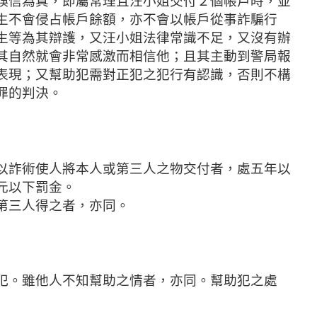
誤信為真，即屬常理且汪小姐交付２個帳戶時，並
生不會侵占帳戶餘額，亦不會以帳戶從事詐騙行
生等為其辯護，又汪小姐法律常識不足，又沒有辦
其自然就會非常感激而相信他；且其主動到警局報
表現；又幫助犯需對正犯之犯行有認識，否則不構
罪的判決。
以詐術使人將本人或第三人之物交付者，處五年以
元以下罰金。
第三人得之者，亦同。
犯。雖他人不知幫助之情者，亦同。幫助犯之處