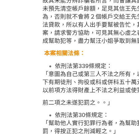
故其未能分辨詐騙者所言，而會讓其
未預先清空帳戶餘額，足見其信王先
為，否則就不會將２個帳戶交給王先
法貸款，所以有人出手要幫被告忙，
案，請求警方協助，可見其無心虛之
成幫助犯等，盡力幫汪小姐爭取到無
本案相關法條：
依刑法第339條規定：
「意圖為自己或第三人不法之所有，
下有期徒刑、拘役或科或併科五十萬
以前項方法得財產上不法之利益或使
前二項之未遂犯罰之。。」
依刑法第30條規定：
「幫助他人實行犯罪行為者，為幫助
罰，得按正犯之刑減輕之。」