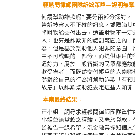
輕鬆問律師團隊訴訟策略—證明無幫
何謂幫助詐欺呢? 要分兩部分探討
告訴被害人不正確的訊息，或隱瞞其
將財物給交付出去，這筆財物不一定
人，也算是詐欺罪的處罰範圍之內；
為，但是基於幫助他人犯罪的意圖，
中不可或缺的一部分。而提供帳戶的
遺餘力，屬於一般智識的民眾都應該
欺受害者；而既然交付帳戶的人能察
然對於自己的行為將幫助詐欺「有預
故意」以詐欺幫助犯去定這些人頭罪
本案最終結果：
汪小姐上網尋求輕鬆問律師團隊幫忙
小姐並無貸款之經驗，又急於貸款，
給被告一線希望，況金融業探知個人