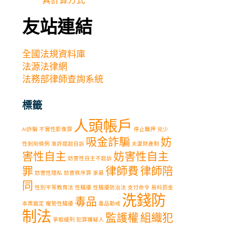
其計算方式
友站連結
全國法規資料庫
法源法律網
法務部律師查詢系統
標籤
人頭帳戶
AI詐騙
不實性影像罪
停止羈押
兒少
吸金詐騙
妨
性剝削條例
准許提起自訴
夫妻財產制
害性自主
妨害性自主
妨害性自主不起訴
罪
律師費
律師陪
妨害性隱私
妨害秩序罪
家暴
同
性別平等教育法
性騷擾
性騷擾防治法
支付命令
易科罰金
洗錢防
毒品
本票裁定
權勢性騷擾
毒品勒戒
制法
監護權
組織犯
爭取緩刑
犯罪嫌疑人