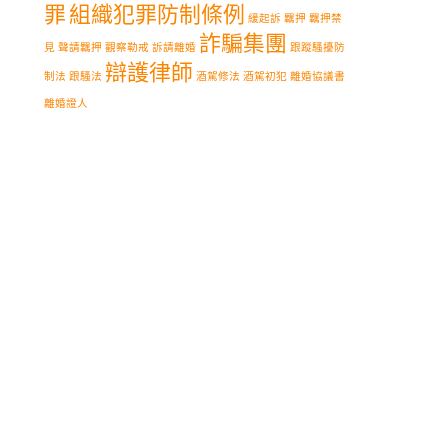
罪
組織犯罪防制條例
緩起訴
羈押
羈押禁
詐騙集團
見
聲請羈押
觀察勒戒
訴請離婚
跟蹤騷擾防
辯護律師
制法
跟騷法
酒駕修法
酒駕初犯
離婚協議書
離婚證人