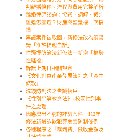
判離婚條件、流程與費用完整解析
離婚律師諮詢：協議、調解、裁判
離婚怎麼選？財產與監護權一次搞
懂
再議案件被駁回，新修法改為須聲
請「准許提起自訴」
性騷擾防治法新修法－新增「權勢
性騷擾」
訴訟上期日相關規定
《文化創意產業發展法》之「黃牛
條款」
洗錢防制法之告誡帳戶
《性別平等教育法》- 校園性別事
件之處理
因應層出不窮的詐騙案件－113年
修法新增詐欺犯罪危害防制條例
各種程序之「裁判費」徵收金額及