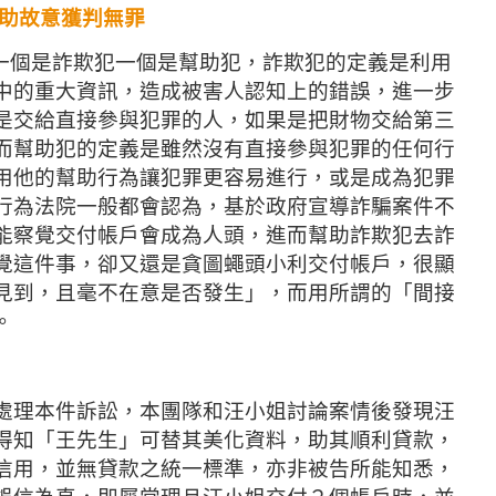
助故意獲判無罪
，一個是詐欺犯一個是幫助犯，詐欺犯的定義是利用
中的重大資訊，造成被害人認知上的錯誤，進一步
是交給直接參與犯罪的人，如果是把財物交給第三
而幫助犯的定義是雖然沒有直接參與犯罪的任何行
用他的幫助行為讓犯罪更容易進行，或是成為犯罪
行為法院一般都會認為，基於政府宣導詐騙案件不
能察覺交付帳戶會成為人頭，進而幫助詐欺犯去詐
覺這件事，卻又還是貪圖蠅頭小利交付帳戶，很顯
見到，且毫不在意是否發生」，而用所謂的「間接
。
處理本件訴訟，本團隊和汪小姐討論案情後發現汪
得知「王先生」可替其美化資料，助其順利貸款，
信用，並無貸款之統一標準，亦非被告所能知悉，