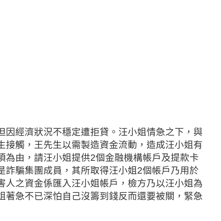
但因經濟狀況不穩定遭拒貸。汪小姐情急之下，與
生接觸，王先生以需製造資金流動，造成汪小姐有
項為由，請汪小姐提供2個金融機構帳戶及提款卡
是詐騙集團成員，其所取得汪小姐2個帳戶乃用於
害人之資金係匯入汪小姐帳戶，檢方乃以汪小姐為
姐著急不已深怕自己沒籌到錢反而還要被關，緊急