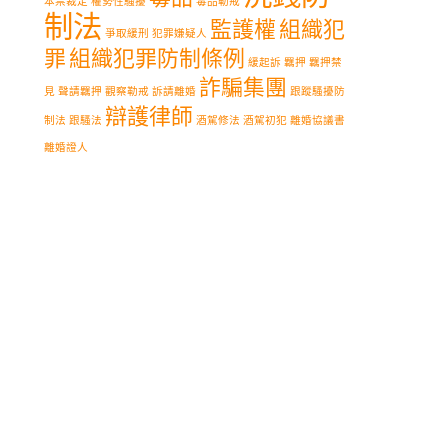
本票裁定
權勢性騷擾
毒品勒戒
制法
監護權
組織犯
爭取緩刑
犯罪嫌疑人
罪
組織犯罪防制條例
緩起訴
羈押
羈押禁
詐騙集團
見
聲請羈押
觀察勒戒
訴請離婚
跟蹤騷擾防
辯護律師
制法
跟騷法
酒駕修法
酒駕初犯
離婚協議書
離婚證人