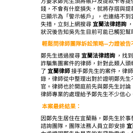
方要求鄭先生須將帳戶及提款卡等提
錢，不會有什麼損失，就將存摺與提
已顯示為「警示帳戶」，也連絡不到
失措，立刻上網搜尋
宜蘭法律諮詢
狀況後告知吳先生目前可能已觸犯幫
輕鬆問律師團隊訴訟策略
—力證被告
鄭先生透過搜尋
宜蘭法律諮詢
，找
詐騙集團案件的律師，針對此類人頭
了
宜蘭律師
接手鄭先生的案件，律
錄，律師從中整理出對於證明鄭先生
官。律師也於開庭前先與鄭先生討論
律師專業的處理給予鄭先生不少信心
本案最終結果：
因鄭先生居住在宜蘭縣，鄭先生於事
諮詢團隊，
團隊法務人員立即安排
宜