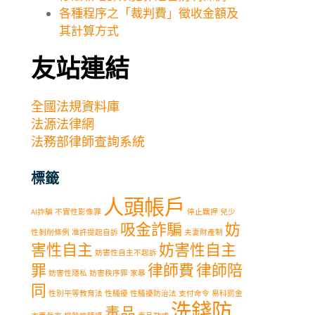
各種程序之「裁判費」徵收金額及
其計算方式
友站連結
全國法規資料庫
法源法律網
法務部律師查詢系統
標籤
人頭帳戶
AI詐騙
不實性影像罪
停止羈押
兒少
吸金詐騙
妨
性剝削條例
准許提起自訴
夫妻財產制
害性自主
妨害性自主
妨害性自主不起訴
罪
律師費
律師陪
妨害性隱私
妨害秩序罪
家暴
同
性別平等教育法
性騷擾
性騷擾防治法
支付命令
易科罰金
洗錢防
毒品