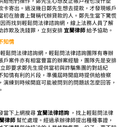
供給他們操作，鄭先生心想反正帳戶裡也沒什麼
款卡寄出。過沒幾日鄭先生想去提款，才發現帳戶
當初在臉書上聲稱代辦貸款的人。鄭先生當下驚慌
，因而找到輕鬆問法律諮詢網，線上法務人員了解
助詐欺及洗錢罪，立刻安排
宜蘭律師
給予協助。
不知情
到輕鬆問法律諮詢網，
輕鬆問法律諮詢團隊有專辦
帳戶案件亦有相當豐富的辦案經驗，團隊先是安排
師立即要求鄭先生提供當初與詐騙集團的對話紀
不知情有利的片段，準備屆時開庭時提供給檢察
，演練到時候開庭可能被問到的問題該怎麼回答，
。
發當下上網搜尋
宜蘭法律諮詢
，找上輕鬆問法律
蘭律師
幫忙處理。經過承辦律師提出種種事證，