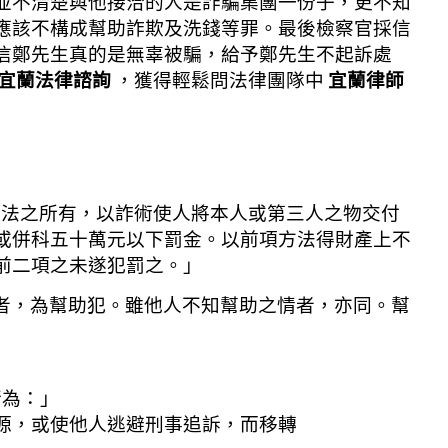
並不清楚與他接洽的人是詐騙集團一份子，更不知
應該不構成幫助詐欺及洗錢等罪。最後檢察官採信
信鄭先生真的是無辜被騙，給予鄭先生不起訴處
宜蘭法律諮詢
，獲得輕鬆問法律團隊中
宜蘭律師
不法之所有，以詐術使人將本人或第三人之物交付
或併科五十萬元以下罰金。以前項方法得財產上不
前二項之未遂犯罰之。」
為者，為幫助犯。雖他人不知幫助之情者，亦同。幫
」
行為：」
源，或使他人逃避刑事追訴，而移轉