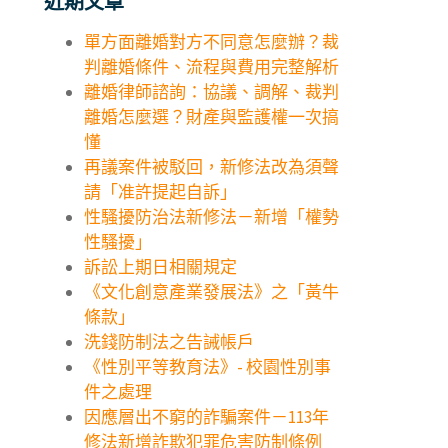
近期文章
單方面離婚對方不同意怎麼辦？裁
判離婚條件、流程與費用完整解析
離婚律師諮詢：協議、調解、裁判
離婚怎麼選？財產與監護權一次搞
懂
再議案件被駁回，新修法改為須聲
請「准許提起自訴」
性騷擾防治法新修法－新增「權勢
性騷擾」
訴訟上期日相關規定
《文化創意產業發展法》之「黃牛
條款」
洗錢防制法之告誡帳戶
《性別平等教育法》- 校園性別事
件之處理
因應層出不窮的詐騙案件－113年
修法新增詐欺犯罪危害防制條例